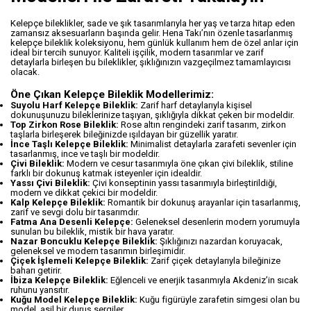
Kelepçe bileklikler, sade ve şık tasarımlarıyla her yaş ve tarza hitap eden
zamansız aksesuarların başında gelir. Hena Takı’nın özenle tasarlanmış
kelepçe bileklik koleksiyonu, hem günlük kullanım hem de özel anlar için
ideal bir tercih sunuyor. Kaliteli işçilik, modern tasarımlar ve zarif
detaylarla birleşen bu bileklikler, şıklığınızın vazgeçilmez tamamlayıcısı
olacak.
Öne Çıkan Kelepçe Bileklik Modellerimiz:
Suyolu Harf Kelepçe Bileklik:
Zarif harf detaylarıyla kişisel
dokunuşunuzu bileklerinize taşıyan, şıklığıyla dikkat çeken bir modeldir.
Top Zirkon Rose Bileklik:
Rose altın rengindeki zarif tasarım, zirkon
taşlarla birleşerek bileğinizde ışıldayan bir güzellik yaratır.
İnce Taşlı Kelepçe Bileklik:
Minimalist detaylarla zarafeti sevenler için
tasarlanmış, ince ve taşlı bir modeldir.
Çivi Bileklik:
Modern ve cesur tasarımıyla öne çıkan çivi bileklik, stiline
farklı bir dokunuş katmak isteyenler için idealdir.
Yassı Çivi Bileklik:
Çivi konseptinin yassı tasarımıyla birleştirildiği,
modern ve dikkat çekici bir modeldir.
Kalp Kelepçe Bileklik:
Romantik bir dokunuş arayanlar için tasarlanmış,
zarif ve sevgi dolu bir tasarımdır.
Fatma Ana Desenli Kelepçe:
Geleneksel desenlerin modern yorumuyla
sunulan bu bileklik, mistik bir hava yaratır.
Nazar Boncuklu Kelepçe Bileklik:
Şıklığınızı nazardan koruyacak,
geleneksel ve modern tasarımın birleşimidir.
Çiçek İşlemeli Kelepçe Bileklik:
Zarif çiçek detaylarıyla bileğinize
baharı getirir.
İbiza Kelepçe Bileklik:
Eğlenceli ve enerjik tasarımıyla Akdeniz’in sıcak
ruhunu yansıtır.
Kuğu Model Kelepçe Bileklik:
Kuğu figürüyle zarafetin simgesi olan bu
model, asil bir duruş sergiler.