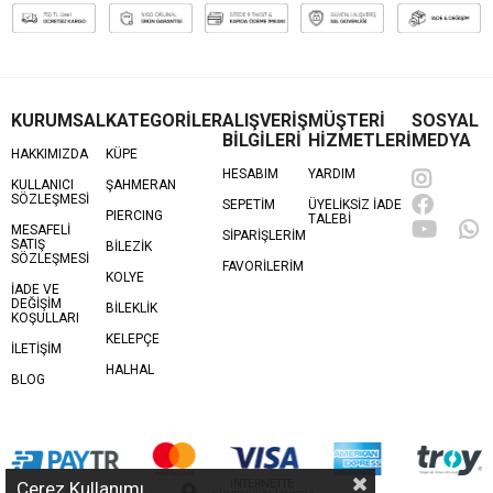
KURUMSAL
KATEGORİLER
ALIŞVERİŞ
MÜŞTERİ
SOSYAL
BİLGİLERİ
HİZMETLERİ
MEDYA
HAKKIMIZDA
KÜPE
HESABIM
YARDIM
KULLANICI
ŞAHMERAN
SÖZLEŞMESİ
SEPETİM
ÜYELİKSİZ İADE
PIERCING
TALEBİ
MESAFELİ
SİPARİŞLERİM
SATIŞ
BİLEZİK
SÖZLEŞMESİ
FAVORİLERİM
KOLYE
İADE VE
DEĞİŞİM
BİLEKLİK
KOŞULLARI
KELEPÇE
İLETİŞİM
HALHAL
BLOG
Çerez Kullanımı
İNTERNETTE