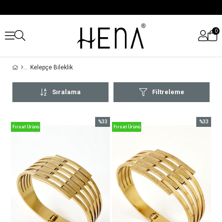
0
Kelepçe Bileklik
Sıralama
Filtreleme
%33
%33
Fırsat Ürünü
Fırsat Ürünü
İndirim
İndirim
%33İndirim
%33İndiri