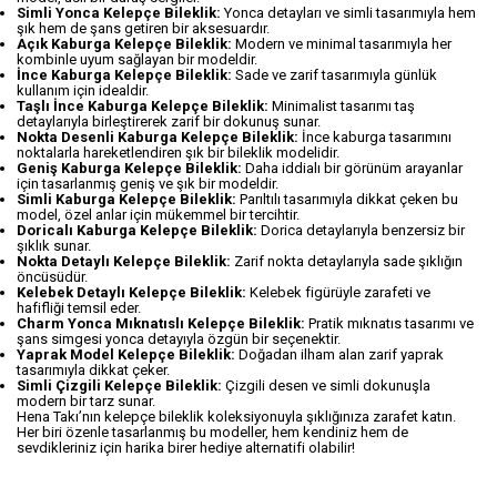
Simli Yonca Kelepçe Bileklik:
Yonca detayları ve simli tasarımıyla hem
şık hem de şans getiren bir aksesuardır.
Açık Kaburga Kelepçe Bileklik:
Modern ve minimal tasarımıyla her
kombinle uyum sağlayan bir modeldir.
İnce Kaburga Kelepçe Bileklik:
Sade ve zarif tasarımıyla günlük
kullanım için idealdir.
Taşlı İnce Kaburga Kelepçe Bileklik:
Minimalist tasarımı taş
detaylarıyla birleştirerek zarif bir dokunuş sunar.
Nokta Desenli Kaburga Kelepçe Bileklik:
İnce kaburga tasarımını
noktalarla hareketlendiren şık bir bileklik modelidir.
Geniş Kaburga Kelepçe Bileklik:
Daha iddialı bir görünüm arayanlar
için tasarlanmış geniş ve şık bir modeldir.
Simli Kaburga Kelepçe Bileklik:
Parıltılı tasarımıyla dikkat çeken bu
model, özel anlar için mükemmel bir tercihtir.
Doricalı Kaburga Kelepçe Bileklik:
Dorica detaylarıyla benzersiz bir
şıklık sunar.
Nokta Detaylı Kelepçe Bileklik:
Zarif nokta detaylarıyla sade şıklığın
öncüsüdür.
Kelebek Detaylı Kelepçe Bileklik:
Kelebek figürüyle zarafeti ve
hafifliği temsil eder.
Charm Yonca Mıknatıslı Kelepçe Bileklik:
Pratik mıknatıs tasarımı ve
şans simgesi yonca detayıyla özgün bir seçenektir.
Yaprak Model Kelepçe Bileklik:
Doğadan ilham alan zarif yaprak
tasarımıyla dikkat çeker.
Simli Çizgili Kelepçe Bileklik:
Çizgili desen ve simli dokunuşla
modern bir tarz sunar.
Hena Takı’nın kelepçe bileklik koleksiyonuyla şıklığınıza zarafet katın.
Her biri özenle tasarlanmış bu modeller, hem kendiniz hem de
sevdikleriniz için harika birer hediye alternatifi olabilir!